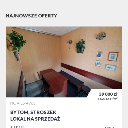
NAJNOWSZE OFERTY
39 000
zł
2
4 670,66 zł/m
NOV-LS-4963
BYTOM, STROSZEK
LOKAL NA SPRZEDAŻ
8,35 M²