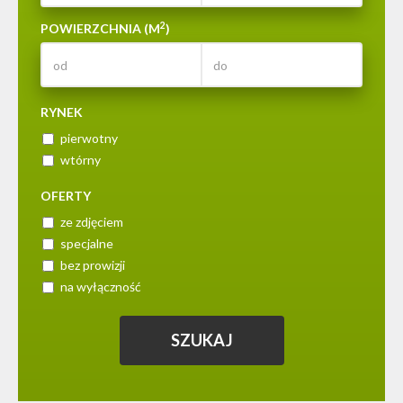
2
POWIERZCHNIA (M
)
RYNEK
pierwotny
wtórny
OFERTY
ze zdjęciem
specjalne
bez prowizji
na wyłączność