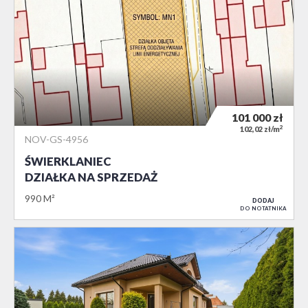
101 000
zł
2
102,02 zł/m
NOV-GS-4956
ŚWIERKLANIEC
DZIAŁKA NA SPRZEDAŻ
990 M²
DODAJ
DO NOTATNIKA