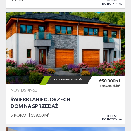
DODAJ
DO NOTATNIKA
OFERTA NA WYŁĄCZNOŚĆ
650 000
zł
2
3 457,45 zł/m
NOV-DS-4961
ŚWIERKLANIEC, ORZECH
DOM NA SPRZEDAŻ
5 POKOI
188,00 M²
DODAJ
DO NOTATNIKA