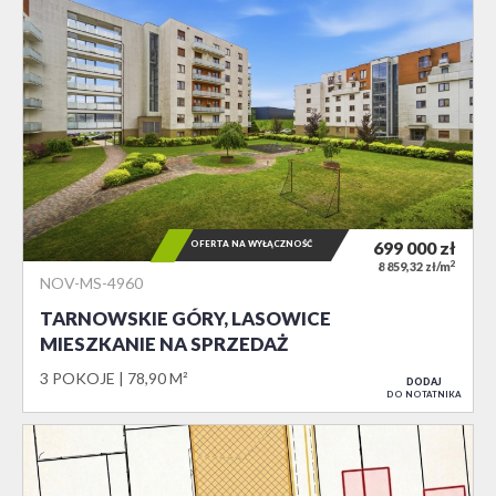
OFERTA NA WYŁĄCZNOŚĆ
699 000
zł
2
8 859,32 zł/m
NOV-MS-4960
TARNOWSKIE GÓRY, LASOWICE
MIESZKANIE NA SPRZEDAŻ
3 POKOJE
78,90 M²
DODAJ
DO NOTATNIKA