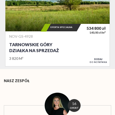
OFERTA SPECJALNA
534 800
zł
2
140,00 zł/m
NOV-GS-4928
TARNOWSKIE GÓRY
DZIAŁKA NA SPRZEDAŻ
3 820 M²
DODAJ
DO NOTATNIKA
NASZ ZESPÓŁ
16
OFERT