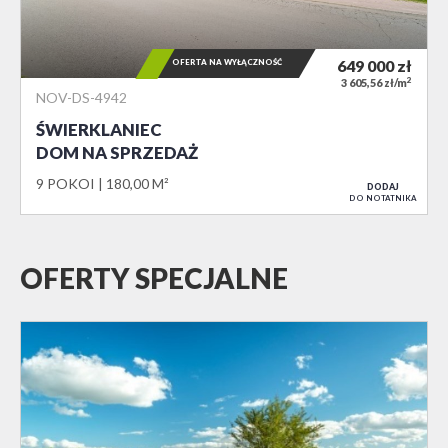
OFERTA NA WYŁĄCZNOŚĆ
649 000
zł
2
3 605,56 zł/m
NOV-DS-4942
ŚWIERKLANIEC
DOM NA SPRZEDAŻ
9 POKOI
180,00 M²
DODAJ
DO NOTATNIKA
OFERTY SPECJALNE