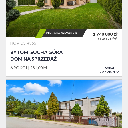
OFERTA NA WYŁĄCZNOŚĆ
1 740 000
zł
2
6 192,17 zł/m
NOV-DS-4955
BYTOM, SUCHA GÓRA
DOM NA SPRZEDAŻ
6 POKOI
281,00 M²
DODAJ
DO NOTATNIKA