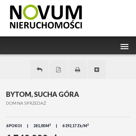
Toggl
naviga
BYTOM, SUCHA GÓRA
DOM NA SPRZEDAŻ
2
2
6 POKOI
281,00 M
6 192,17 ZŁ/M