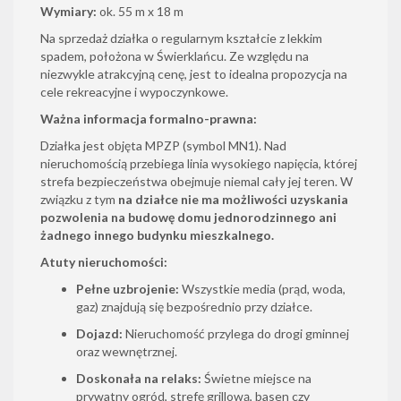
Wymiary:
ok. 55 m x 18 m
Na sprzedaż działka o regularnym kształcie z lekkim
spadem, położona w Świerklańcu. Ze względu na
niezwykle atrakcyjną cenę, jest to idealna propozycja na
cele rekreacyjne i wypoczynkowe.
Ważna informacja formalno-prawna:
Działka jest objęta MPZP (symbol MN1). Nad
nieruchomością przebiega linia wysokiego napięcia, której
strefa bezpieczeństwa obejmuje niemal cały jej teren. W
związku z tym
na działce nie ma możliwości uzyskania
pozwolenia na budowę domu jednorodzinnego ani
żadnego innego budynku mieszkalnego.
Atuty nieruchomości:
Pełne uzbrojenie:
Wszystkie media (prąd, woda,
gaz) znajdują się bezpośrednio przy działce.
Dojazd:
Nieruchomość przylega do drogi gminnej
oraz wewnętrznej.
Doskonała na relaks:
Świetne miejsce na
prywatny ogród, strefę grillową, basen czy