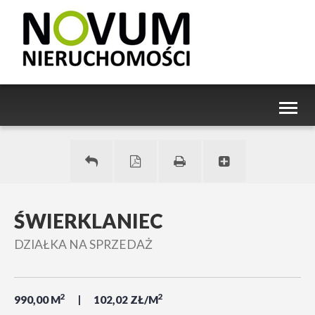
Toggl
naviga
ŚWIERKLANIEC
DZIAŁKA NA SPRZEDAŻ
2
2
990,00 M
102,02 ZŁ/M