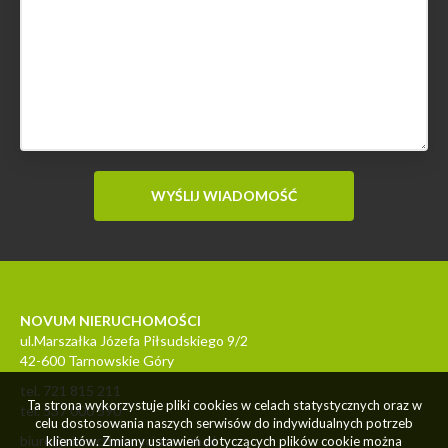
NOVUM NIERUCHOMOŚCI
ul.Marszałka Józefa Piłsudskiego 9/2
42-600 Tarnowskie Góry
tel. 721 815 211
Ta strona wykorzystuje pliki cookies w celach statystycznych oraz w
tel. 537 000 590
celu dostosowania naszych serwisów do indywidualnych potrzeb
biuro@nieruchomosci-novum.pl
klientów. Zmiany ustawień dotyczących plików cookie można