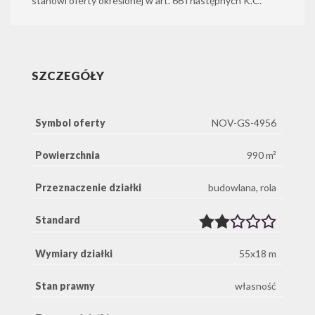
stanowi oferty określonej w art. 66 i następnych K.C.
SZCZEGÓŁY
Symbol oferty
NOV-GS-4956
Powierzchnia
990 m²
Przeznaczenie działki
budowlana, rola
Standard
Wymiary działki
55x18 m
Stan prawny
własność